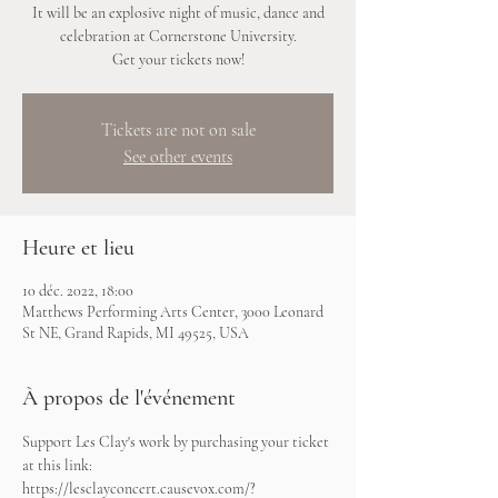
It will be an explosive night of music, dance and
celebration at Cornerstone University.
Get your tickets now!
Tickets are not on sale
See other events
Heure et lieu
10 déc. 2022, 18:00
Matthews Performing Arts Center, 3000 Leonard
St NE, Grand Rapids, MI 49525, USA
À propos de l'événement
Support Les Clay's work by purchasing your ticket 
at this link:
https://lesclayconcert.causevox.com/?