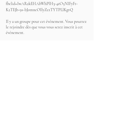
fbclid=IwAR2kEHAbWhPlH3-4zO5NIFyFr-
K2TEJb-9s-bJomncOIlyZezTYTPLlKgvQ
Il y a un groupe pour cet événement. Vous pourrez
le rejoindre dès que vous vous serez inscrit à cet
événement.
Partager cet événement